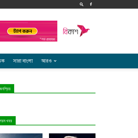
তিক
সারা বাংলা
আরও
জনপ্রিয়
গরম খবর