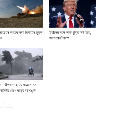
রায়েলে আরেক দফা মিসাইল ছুড়ল
ইরানের সঙ্গে আজ চুক্তি সই হবে,
ান
জানালেন ট্রাম্প
া–চট্টগ্রামসহ ১১ অঞ্চলে ৬০
লোমিটার বেগে ঝড়ের আশঙ্কা