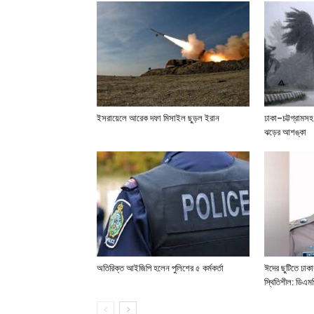
ইসরায়েলে আরেক দফা মিসাইল ছুড়ল ইরান
ঢাকা–চট্টগ্রামস
ঝড়ের আশঙ্কা
অতিরিক্ত আইজিপি হলেন পুলিশের ৫ কর্মকর্তা
ঈদের ছুটিতে ঢাক
স্থিতিশীল: ডিএম