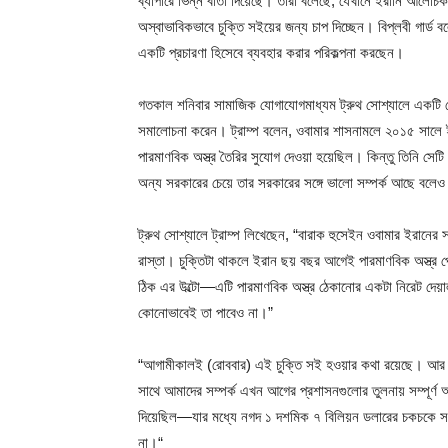
ব্যাপারে ভিন্ন বার্তা দিয়েছে। তারা বলেছে, যেখানে ইরানি আলোচ
অস্বাভাবিকভাবে চুক্তি সইয়ের জন্য চাপ দিচ্ছেন। বিপ্লবী গার্ড 
একটি প্রচারণা হিসেবে ব্যবহার করার পরিকল্পনা করছেন।
গতকাল শনিবার সামাজিক যোগাযোগমাধ্যম ট্রুথ সোশ্যালে একটি পোস
সমালোচনা করেন। ট্রাম্প বলেন, ওবামার শাসনামলে ২০১৫ সালে ইরা
পারমাণবিক অস্ত্র তৈরির সুযোগ দেওয়া হয়েছিল। কিন্তু তিনি সে
অন্য সরকারের চেয়ে তার সরকারের সঙ্গে ভালো সম্পর্ক আছে বলেও
ট্রুথ সোশ্যালে ট্রাম্প লিখেছেন, “বারাক হুসেইন ওবামার ইরানের 
রাস্তা। চুক্তিটা থাকলে ইরান ছয় বছর আগেই পারমাণবিক অস্ত্র
ঠিক এর উল্টো—এটি পারমাণবিক অস্ত্র ঠেকানোর একটা নিরেট দেয়
কোনোভাবেই তা পাবেও না।”
“আগামীকালই (রোববার) এই চুক্তি সই হওয়ার কথা রয়েছে। আর স
সাথে আমাদের সম্পর্ক এখন আগের প্রশাসনগুলোর তুলনায় সম্পূর্
দিয়েছিল—যার মধ্যে নগদ ১ দশমিক ৭ বিলিয়ন ডলারের চকচকে 
না।“