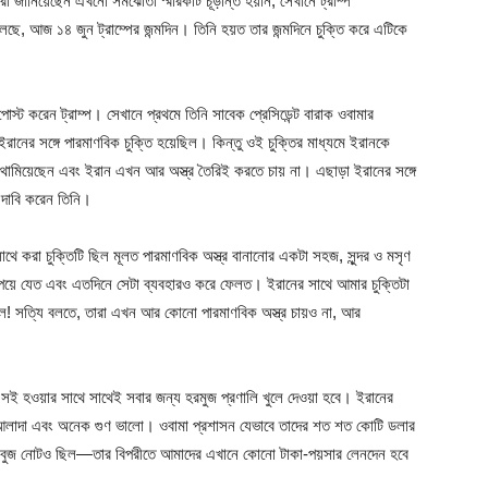
করা জানিয়েছেন এখনো সমঝোতা স্মারকটি চূড়ান্ত হয়নি, সেখানে ট্রাম্প
বলেছে, আজ ১৪ জুন ট্রাম্পের জন্মদিন। তিনি হয়ত তার জন্মদিনে চুক্তি করে এটিকে
্ট করেন ট্রাম্প। সেখানে প্রথমে তিনি সাবেক প্রেসিডেন্ট বারাক ওবামার
নের সঙ্গে পারমাণবিক চুক্তি হয়েছিল। কিন্তু ওই চুক্তির মাধ্যমে ইরানকে
টি থামিয়েছেন এবং ইরান এখন আর অস্ত্র তৈরিই করতে চায় না। এছাড়া ইরানের সঙ্গে
 দাবি করেন তিনি।
সাথে করা চুক্তিটি ছিল মূলত পারমাণবিক অস্ত্র বানানোর একটা সহজ, সুন্দর ও মসৃণ
 পেয়ে যেত এবং এতদিনে সেটা ব্যবহারও করে ফেলত। ইরানের সাথে আমার চুক্তিটা
াল! সত্যি বলতে, তারা এখন আর কোনো পারমাণবিক অস্ত্র চায়ও না, আর
ই হওয়ার সাথে সাথেই সবার জন্য হরমুজ প্রণালি খুলে দেওয়া হবে। ইরানের
ণ আলাদা এবং অনেক গুণ ভালো। ওবামা প্রশাসন যেভাবে তাদের শত শত কোটি ডলার
সবুজ নোটও ছিল—তার বিপরীতে আমাদের এখানে কোনো টাকা-পয়সার লেনদেন হবে