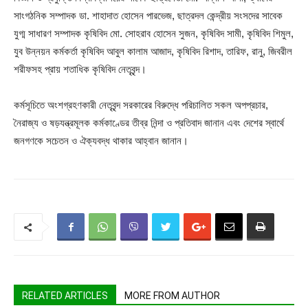
সাংগঠনিক সম্পাদক ডা. শাহাদাত হোসেন পারভেজ, ছাত্রদল কেন্দ্রীয় সংসদের সাবেক
যুগ্ম সাধারণ সম্পাদক কৃষিবিদ মো. সোহরাব হোসেন সুজন, কৃষিবিদ সামী, কৃষিবিদ শিমুল,
যুব উন্নয়ন কর্মকর্তা কৃষিবিদ আবুল কালাম আজাদ, কৃষিবিদ রিশাদ, তারিফ, রানু, জিবরীল
শরীফসহ প্রায় শতাধিক কৃষিবিদ নেতৃবৃন্দ।
কর্মসূচিতে অংশগ্রহণকারী নেতৃবৃন্দ সরকারের বিরুদ্ধে পরিচালিত সকল অপপ্রচার,
নৈরাজ্য ও ষড়যন্ত্রমূলক কর্মকাণ্ডের তীব্র নিন্দা ও প্রতিবাদ জানান এবং দেশের স্বার্থে
জনগণকে সচেতন ও ঐক্যবদ্ধ থাকার আহ্বান জানান।
RELATED ARTICLES
MORE FROM AUTHOR