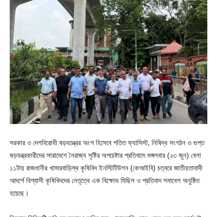
সরকার ও দেশবিরোধী ষড়যন্ত্রের অংশ হিসেবে পতিত ফ্যাসিস্ট, নিষিদ্ধ সংগঠন ও গুপ্ত
ষড়যন্ত্রকারীদের সারাদেশে নৈরাজ্য সৃষ্টির অপচেষ্টার প্রতিবাদে মঙ্গলবার (২৩ জুন) বেলা
১১টায় রাজধানীর খামারবাড়িস্থ কৃষিবিদ ইনস্টিটিউশন (কেআইবি) চত্বরে জাতীয়তাবাদী
আদর্শে বিশ্বাসী কৃষিবিদদের নেতৃত্বে এক বিক্ষোভ মিছিল ও প্রতিবাদ সমাবেশ অনুষ্ঠিত
হয়েছে।