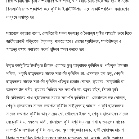
বিক্ষোভ মিছিলটি কৃষি সম্প্রসারণ অধিদপ্তর, খামারবাড়ি মোড় থেকে শুরু হয়ে ফার্মগেট
বিএআরসি মোড় প্রদক্ষিণ করে কৃষিবিদ ইনস্টিটিউশনে এসে একটি প্রতিবাদ সমাবেশের
মাধ্যমে সমাপ্ত হয়।
সমাবেশে বক্তারা বলেন, দেশবিরোধী সকল ষড়যন্ত্র ও নৈরাজ্য সৃষ্টির অপচেষ্টা রুখে দিতে
জাতীয়তাবাদী শক্তিকে ঐক্যবদ্ধ থাকতে হবে। দেশের স্বাধীনতা, সার্বভৌমত্ব ও
গণতন্ত্র রক্ষায় সবাইকে সতর্ক ভূমিকা পালন করতে হবে।
উক্ত কর্মসূচিতে উপস্থিত ছিলেন এ্যাবের যুগ্ম আহ্বায়ক কৃষিবিদ ড. শফিকুল ইসলাম
শফিক, শেকৃবি ছাত্রদলের সাবেক সভাপতি কৃষিবিদ মো. এমদাদুল হক দুলু, শেকৃবি
ছাত্রদলের সাবেক সভাপতি কৃষিবিদ শফিকুর রহমান নোবেল, ভ্যাবের সেক্রেটারি ডা.
আহমেদ উল কবীর, ভ্যাবের সিনিয়র সহ-সভাপতি ডা. আব্দুর রহিম, সিলেট কৃষি
বিশ্ববিদ্যালয় শাখা ছাত্রদলের সাবেক সভাপতি কৃষিবিদ ডা. মোজাম্মেল হক সোহেল,
শেকৃবি ছাত্রদলের সাবেক সভাপতি কৃষিবিদ সাইফুল্লাহ আজাদ, শেকৃবি ছাত্রদলের
সাবেক সভাপতি কৃষিবিদ আবু সায়েম মো. তৌহিদুল ইসলাম, শেকৃবি ছাত্রদলের সাবেক
সেক্রেটারি ড. মমতাজ আলী, বাংলাদেশ কৃষি বিশ্ববিদ্যালয় শাখা ছাত্রদলের সাবেক
সাংগঠনিক সম্পাদক কৃষিবিদ এস. এম. মুসা তালুকদার চমক, হাজী মোহাম্মদ দানেশ
বিজ্ঞান ও প্রযুক্তি বিশ্ববিদ্যালয়ের সাবেক ছাত্রনেতা মো. আব্বাস আলী, ভ্যাবের