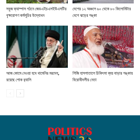
সবুজ ক্যাম্পাস গঠনে জেডএইচএসইউএসটির
দেশের ১২ অঞ্চলে ৬০ থেকে ৮০ কিলোমিটার
বৃক্ষরোপণ কর্মসূচির উদ্বোধন
বেগে ঝড়ের শঙ্কা
আজ কোমে নেওয়া হবে খামেনির মরদেহ,
পিজি হাসপাতালে চিকিৎসা ব্যয় বাড়ার শঙ্কায়
রয়েছে শোক র‍্যালি
বিরোধীদলীয় নেতা