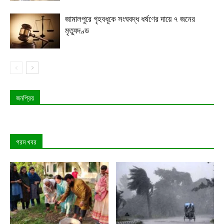
জামালপুরে গৃহবধূকে সংঘবদ্ধ ধর্ষণের দায়ে ৭ জনের
মৃত্যুদণ্ড
জনপ্রিয়
গরম খবর