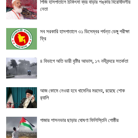
পিজি হাসপাতালে চিকিৎসা ব্যয় বাড়ার শঙ্কায় বিরোধীদলীয়
নেতা
সব সরকারি হাসপাতালে ৩১ ডিসেম্বর পর্যন্ত ডেঙ্গু পরীক্ষা
ফ্রি
৪ বিভাগে অতি ভারী বৃষ্টির আভাস, ১৭ নদীবন্দরে সতর্কতা
আজ কোমে নেওয়া হবে খামেনির মরদেহ, রয়েছে শোক
র‍্যালি
গাজার শাসনভার ছাড়ার ঘোষণা ফিলিস্তিনি গোষ্ঠীর