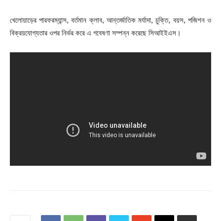
খেলোয়াড়ের পারফরম্যান্স, বর্তমান ক্লাব, আন্তর্জাতিক মর্যাদা, চুক্তি, বয়স, পজিশন ও
বিক্রয়যোগ্যতার ওপর নির্ভর করে এ গবেষণা সম্পন্ন করেছে সিআইইএস।