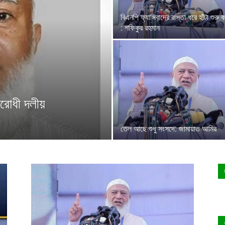
বিএনপি ফ্যাসিবাদের রাস্তা ধরে হাঁটা শুরু 
: শফিকুর রহমান
িরোধী দলীয়
তেল আছে শুধু সংসদে: জামায়াত আমির