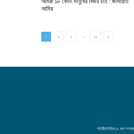
আমরা ১৮ কোটি মানুষের বিজয় চাই : জামায়াত
আমির
...
১
২
৩
১২
পলিটিক্সনিউজ২৪.কম গণপ্রজা