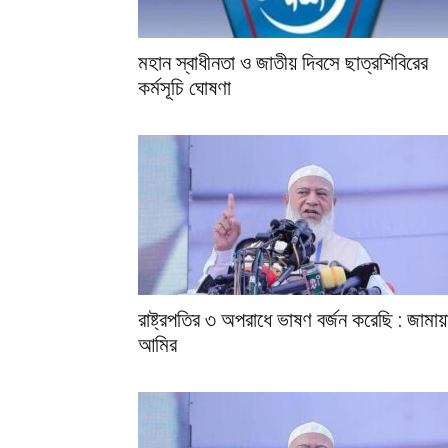
মহান স্বাধীনতা ও জাতীয় দিবসে ছাত্রশিবিরের
কর্মসূচি ঘোষণা
রাষ্ট্রপতির ৩ অপরাধে ভাষণ বর্জন করেছি : জামা
আমির