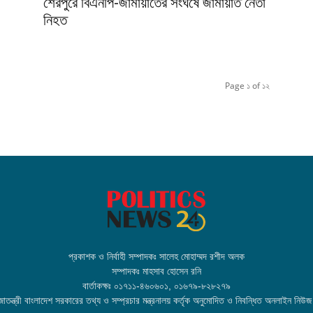
শেরপুরে বিএনপি-জামায়াতের সংঘর্ষে জামায়াত নেতা
নিহত
Page ১ of ১২
প্রকাশক ও নির্বাহী সম্পাদকঃ সালেহ মোহাম্মদ রশীদ অলক
সম্পাদকঃ মাহসাব হোসেন রনি
বার্তাকক্ষঃ ০১৭১১-৪৬০৬০১, ০১৬৭৯-৮২৮২৭৯
তন্ত্রী বাংলাদেশ সরকারের তথ্য ও সম্প্রচার মন্ত্রনালয় কর্তৃক অনুমোদিত ও নিবন্ধিত অনলাইন নিউজ