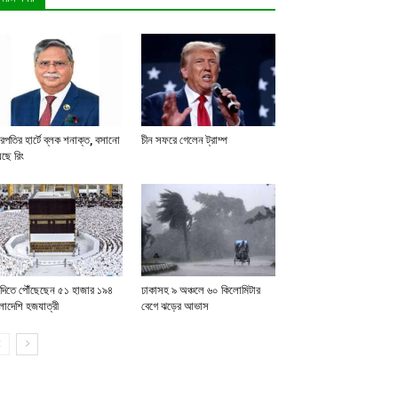
্ট্রপতির হার্টে ব্লক শনাক্ত, বসানো
চীন সফরে গেলেন ট্রাম্প
েছে রিং
দিতে পৌঁছেছেন ৫১ হাজার ১৯৪
ঢাকাসহ ৯ অঞ্চলে ৬০ কিলোমিটার
লাদেশি হজযাত্রী
বেগে ঝড়ের আভাস