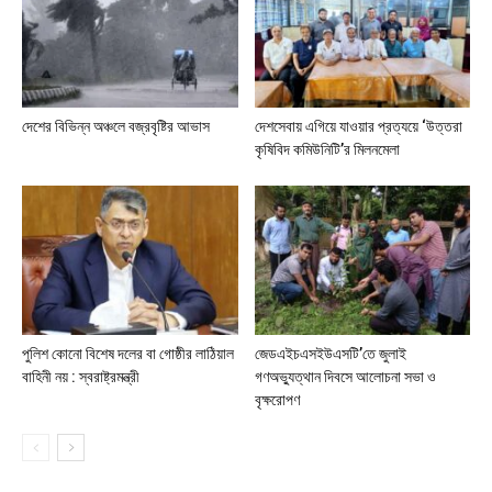
দেশের বিভিন্ন অঞ্চলে বজ্রবৃষ্টির আভাস
দেশসেবায় এগিয়ে যাওয়ার প্রত্যয়ে ‘উত্তরা
কৃষিবিদ কমিউনিটি’র মিলনমেলা
পুলিশ কোনো বিশেষ দলের বা গোষ্ঠীর লাঠিয়াল
জেডএইচএসইউএসটি’তে জুলাই
বাহিনী নয় : স্বরাষ্ট্রমন্ত্রী
গণঅভ্যুত্থান দিবসে আলোচনা সভা ও
বৃক্ষরোপণ