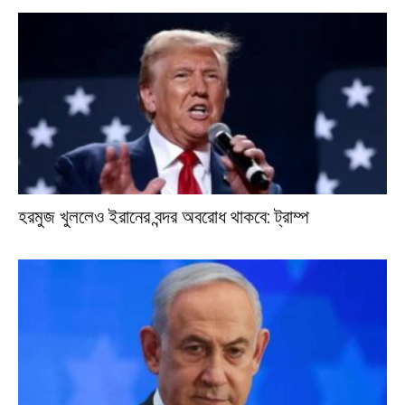
হরমুজ খুললেও ইরানের বন্দর অবরোধ থাকবে: ট্রাম্প