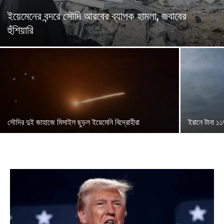
ইয়েমেনের বন্দরে সৌদি আরবের ব্যাপক হামলা, জবাবের
হুঁশিয়ারি
সৌদির দুই জাহাজে মিসাইল ছুড়ল ইয়েমেনি বিদ্রোহীরা
ইরানে টানা ১