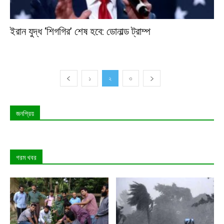
ইরান যুদ্ধ ‘শিগগির’ শেষ হবে: ডোনাল্ড ট্রাম্প
১
২
৩
জনপ্রিয়
গরম খবর