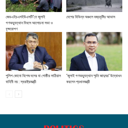
জেডএইচএসইউএসটি’তে জুলাই
দেশের বিভিন্ন অঞ্চলে বজ্রবৃষ্টির আভাস
গণঅভ্যুত্থান দিবসে আলোচনা সভা ও
বৃক্ষরোপণ
পুলিশ কোনো বিশেষ দলের বা গোষ্ঠীর লাঠিয়াল
‘জুলাই গণঅভ্যুত্থান স্মৃতি জাদুঘর’ উদ্বোধন
বাহিনী নয় : স্বরাষ্ট্রমন্ত্রী
করলেন প্রধানমন্ত্রী