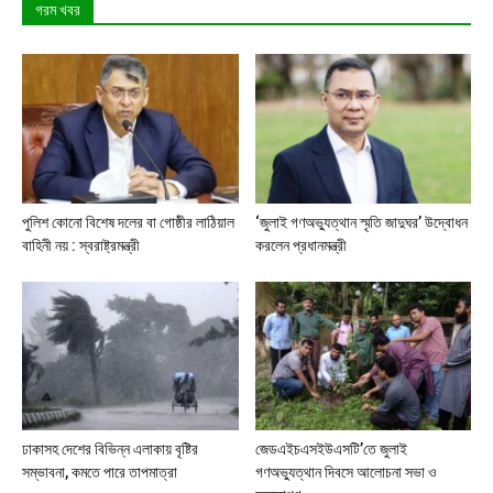
গরম খবর
পুলিশ কোনো বিশেষ দলের বা গোষ্ঠীর লাঠিয়াল
‘জুলাই গণঅভ্যুত্থান স্মৃতি জাদুঘর’ উদ্বোধন
বাহিনী নয় : স্বরাষ্ট্রমন্ত্রী
করলেন প্রধানমন্ত্রী
ঢাকাসহ দেশের বিভিন্ন এলাকায় বৃষ্টির
জেডএইচএসইউএসটি’তে জুলাই
সম্ভাবনা, কমতে পারে তাপমাত্রা
গণঅভ্যুত্থান দিবসে আলোচনা সভা ও