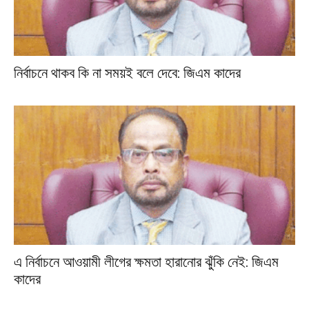
নির্বাচনে থাকব কি না সময়ই বলে দেবে: জিএম কাদের
এ নির্বাচনে আওয়ামী লীগের ক্ষমতা হারানোর ঝুঁকি নেই: জিএম
কাদের