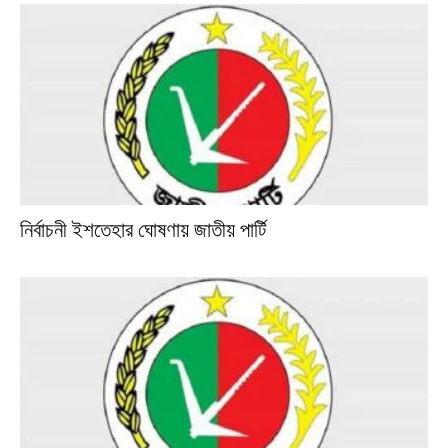
নির্বাচনী ইশতেহার ঘোষণায় জাতীয় পার্টি