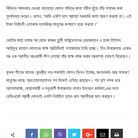
বিভিন্ন পথসভায় দেওয়া বক্তব্যে দোলন পবিত্র কাবা শরীফ ছুঁয়ে তাঁর শপথের কথা
পুনর্ব্যক্ত করেন। বলেন, ‘আমি এমপি হলে প্রাপ্ত সরকারি ভাতা গ্রহণ করবো না। এই
টাকা নির্বাচনী এলাকার হতদরিদ্র মানুষের কল্যাণে ব্যয় করবো।’
ভোটের মাঠে নামার পর থেকে কাঞ্চন মুন্সী ফাউন্ডেশনের চেয়ারম্যান ও ঢাকা টাইমস
আরিফুর রহমান দোলনের পক্ষে প্রতিদিনই গণজোয়ার তৈরি হচ্ছে। তিন উপজেলায় একের
পর এক স্থানীয় আওয়ামী লীগ নেতারা তাঁর পক্ষে কাজ করার প্রকাশ্য ঘোষণা দিয়েছেন।
কৃষক লীগের সাবেক কেন্দ্রীয় সহ-সভাপতি দোলন ক্লিন ইমেজ, জনসমর্থন আর সাধারণ
মানুষের কাছে গ্রহণযোগ্যতাসহ সব দিকেই এগিয়ে রয়েছেন। গত দুই দশক ধরে
আলফাডাঙ্গা, বোয়ালমারী ও মধুখালী উপজেলায় নানান উন্নয়ন কর্মকাণ্ডের ফলে
হেভিওয়েট প্রার্থী দোলনই এমপি নির্বাচিত হবেন বলে স্থানীয়রা মনে করছেন।