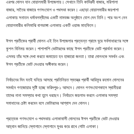
এরপর দোলন যান বোয়ালমারী উপজেলায়। সেখানে তিনি কাদিরদী বাজার, মরিশালা
বাজার, সাতৈর বাজারে গণসংযোগ ও পথসভা করেন। এছাড়া বোয়ালমারীর জয়পাশা
এলাকায় সনাতন ধর্মাবলম্বীদের একটি নামযজ্ঞ অনুষ্ঠানে যোগ দেন তিনি। পরে অংশ নেন
বোয়ালমারীর কলিমাঝি বাগডাঙ্গা এলাকায় একটি ওয়াজ মাহফিলে।
ঈগল প্রতীকের প্রার্থী দোলন এই তিন উপজেলার প্রত্যন্ত গ্রামে ঘুরে সর্বসাধারণের সঙ্গে
কুশল বিনিময় করেন। পাশাপাশি ভোটারদের কাছে ঈগল প্রতীকে ভোট প্রার্থনা করেন।
এসময় তাঁর সঙ্গে দেখা করতে জমায়েত হন হাজারো জনতা। তারা দোলনকে সমর্থন এবং
ঈগল প্রতীকে ভোট দেওয়ার অঙ্গীকার করেন।
নির্বাচনের দিন যতই ঘনিয়ে আসছে প্রতিনিয়ত স্বতন্ত্র প্রার্থী আরিফুর রহমান দোলনের
সমর্থনে গণজোয়ার সৃষ্টি হচ্ছে ফরিদপুর-১ আসনে। দোলন গণসংযোগকালে স্থানীয়রা
তাদের নানা সমস্যার কথা তুলে ধরছেন। নির্বাচনে জয়লাভ করলে এলাকার সমস্যা
সমাধানের চেষ্টা করবেন বলে ভোটারদের আশ্বাস দেন দোলন।
প্রত্যেক গণসংযোগ ও পথসভায় এলাকাবাসী দোলনের ঈগল প্রতীকে ভোট দেওয়ার
আহ্বান জানিয়ে স্লোগানে স্লোগানে মুখর করে রাখে গোটা এলাকা।