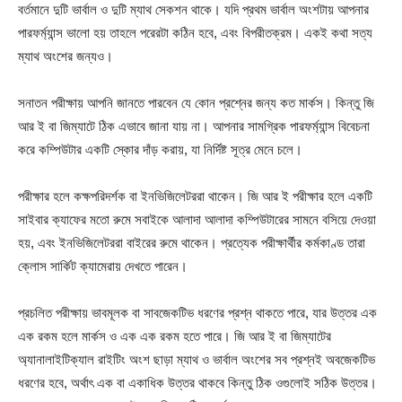
বর্তমানে দুটি ভার্বাল ও দুটি ম্যাথ সেকশন থাকে। যদি প্রথম ভার্বাল অংশটায় আপনার
পারফর্ম্যান্স ভালো হয় তাহলে পরেরটা কঠিন হবে, এবং বিপরীতক্রম। একই কথা সত্য
ম্যাথ অংশের জন্যও।
সনাতন পরীক্ষায় আপনি জানতে পারবেন যে কোন প্রশ্নের জন্য কত মার্কস। কিন্তু জি
আর ই বা জিম্যাটে ঠিক এভাবে জানা যায় না। আপনার সামগ্রিক পারফর্ম্যান্স বিবেচনা
করে কম্পিউটার একটি স্কোর দাঁড় করায়, যা নির্দিষ্ট সূত্র মেনে চলে।
পরীক্ষার হলে কক্ষপরিদর্শক বা ইনভিজিলেটররা থাকেন। জি আর ই পরীক্ষার হলে একটি
সাইবার ক্যাফের মতো রুমে সবাইকে আলাদা আলাদা কম্পিউটারের সামনে বসিয়ে দেওয়া
হয়, এবং ইনভিজিলেটররা বাইরের রুমে থাকেন। প্রত্যেক পরীক্ষার্থীর কর্মকাণ্ড তারা
ক্লোস সার্কিট ক্যামেরায় দেখতে পারেন।
প্রচলিত পরীক্ষায় ভাবমূলক বা সাবজেকটিভ ধরণের প্রশ্ন থাকতে পারে, যার উত্তর এক
এক রকম হলে মার্কস ও এক এক রকম হতে পারে। জি আর ই বা জিম্যাটের
অ্যানালাইটিক্যাল রাইটিং অংশ ছাড়া ম্যাথ ও ভার্বাল অংশের সব প্রশ্নই অবজেকটিভ
ধরণের হবে, অর্থাৎ এক বা একাধিক উত্তর থাকবে কিন্তু ঠিক ওগুলোই সঠিক উত্তর।