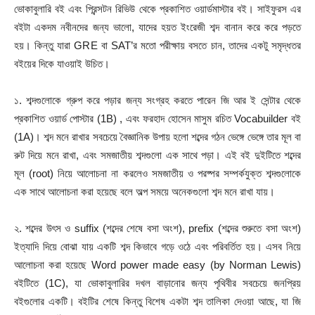
ভোকাবুলারি বই এবং প্রিন্সটন রিভিউ থেকে প্রকাশিত ওয়ার্ডমাস্টার বই। সাইফুরস এর
বইটা একদম নবীনদের জন্য ভালো, যাদের হয়ত ইংরেজী শব্দ বানান করে করে পড়তে
হয়। কিন্তু যারা GRE বা SAT’র মতো পরীক্ষায় বসতে চান, তাদের একটু সমৃদ্ধতর
বইয়ের দিকে যাওয়াই উচিত।
১. শব্দগুলোকে গ্রুপ করে পড়ার জন্য সংগ্রহ করতে পারেন জি আর ই সেন্টার থেকে
প্রকাশিত ওয়ার্ড পোস্টার (1B) , এবং ফরহাদ হোসেন মাসুম রচিত Vocabuilder বই
(1A)। শব্দ মনে রাখার সবচেয়ে বৈজ্ঞানিক উপায় হলো শব্দের গঠন ভেঙ্গে ভেঙ্গে তার মূল বা
রুট দিয়ে মনে রাখা, এবং সমজাতীয় শব্দগুলো এক সাথে পড়া। এই বই দুইটিতে শব্দের
মূল (root) নিয়ে আলোচনা না করলেও সমজাতীয় ও পরষ্পর সম্পর্কযুক্ত শব্দগুলোকে
এক সাথে আলোচনা করা হয়েছে বলে অল্প সময়ে অনেকগুলো শব্দ মনে রাখা যায়।
২. শব্দের উৎস ও suffix (শব্দের শেষে বসা অংশ), prefix (শব্দের শুরুতে বসা অংশ)
ইত্যাদি দিয়ে বোঝা যায় একটি শব্দ কিভাবে গড়ে ওঠে এবং পরিবর্তিত হয়। এসব নিয়ে
আলোচনা করা হয়েছে Word power made easy (by Norman Lewis)
বইটিতে (1C), যা ভোকাবুলারির দখল বাড়ানোর জন্য পৃথিবীর সবচেয়ে জনপ্রিয়
বইগুলোর একটি। বইটির শেষে কিন্তু বিশেষ একটা শব্দ তালিকা দেওয়া আছে, যা জি