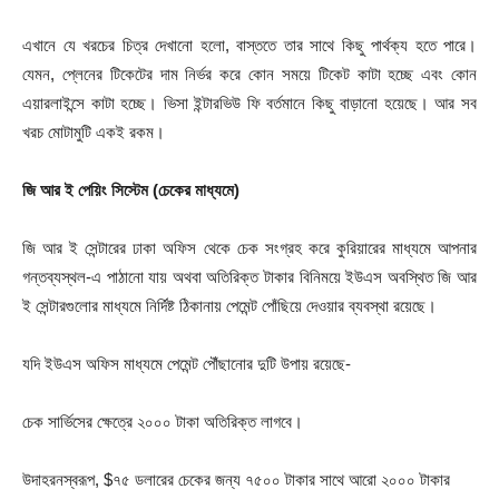
এখানে যে খরচের চিত্র দেখানো হলো, বাস্ততে তার সাথে কিছু পার্থক্য হতে পারে।
যেমন, প্লেনের টিকেটের দাম নির্ভর করে কোন সময়ে টিকেট কাটা হচ্ছে এবং কোন
এয়ারলাইন্সে কাটা হচ্ছে। ভিসা ইন্টারভিউ ফি বর্তমানে কিছু বাড়ানো হয়েছে। আর সব
খরচ মোটামুটি একই রকম।
জি আর ই পেয়িং সিস্টেম (চেকের মাধ্যমে)
জি আর ই সেন্টারের ঢাকা অফিস থেকে চেক সংগ্রহ করে কুরিয়ারের মাধ্যমে আপনার
গন্তব্যস্থল-এ পাঠানো যায় অথবা অতিরিক্ত টাকার বিনিময়ে ইউএস অবস্থিত জি আর
ই সেন্টারগুলোর মাধ্যমে নির্দিষ্ট ঠিকানায় পেমেন্ট পোঁছিয়ে দেওয়ার ব্যবস্থা রয়েছে।
যদি ইউএস অফিস মাধ্যমে পেমেন্ট পৌঁছানোর দুটি উপায় রয়েছে-
চেক সার্ভিসের ক্ষেত্রে ২০০০ টাকা অতিরিক্ত লাগবে।
উদাহরনস্বরূপ, $৭৫ ডলারের চেকের জন্য ৭৫০০ টাকার সাথে আরো ২০০০ টাকার