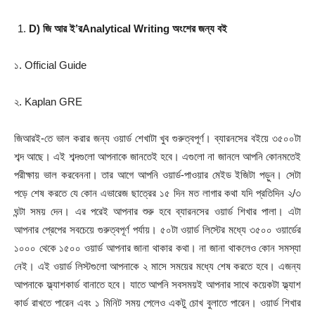
D)
জি আর ই
’
র
Analytical Writing
অংশের জন্য বই
১. Official Guide
২. Kaplan GRE
জিআরই-তে ভাল করার জন্য ওয়ার্ড শেখাটা খুব গুরুত্বপূর্ণ। ব্যারনসের বইয়ে ৩৫০০টা
শব্দ আছে। এই শব্দগুলো আপনাকে জানতেই হবে। এগুলো না জানলে আপনি কোনমতেই
পরীক্ষায় ভাল করবেননা। তার আগে আপনি ওয়ার্ড-পাওয়ার মেইড ইজিটা পড়ুন। সেটা
পড়ে শেষ করতে যে কোন এভারেজ ছাত্রের ১৫ দিন মত লাগার কথা যদি প্রতিদিন ২/৩
ঘন্টা সময় দেন। এর পরেই আপনার শুরু হবে ব্যারনসের ওয়ার্ড শিখার পালা। এটা
আপনার প্রেপের সবচেয়ে গুরুত্বপূর্ণ পর্যায়। ৫০টা ওয়ার্ড লিস্টের মধ্যে ৩৫০০ ওয়ার্ডের
১০০০ থেকে ১৫০০ ওয়ার্ড আপনার জানা থাকার কথা। না জানা থাকলেও কোন সমস্যা
নেই। এই ওয়ার্ড লিস্টগুলো আপনাকে ২ মাসে সময়ের মধ্যে শেষ করতে হবে। এজন্য
আপনাকে ফ্ল্যাশকার্ড বানাতে হবে। যাতে আপনি সবসময়ই আপনার সাথে কয়েকটা ফ্ল্যাশ
কার্ড রাখতে পারেন এবং ১ মিনিট সময় পেলেও একটু চোখ বুলাতে পারেন। ওয়ার্ড শিখার