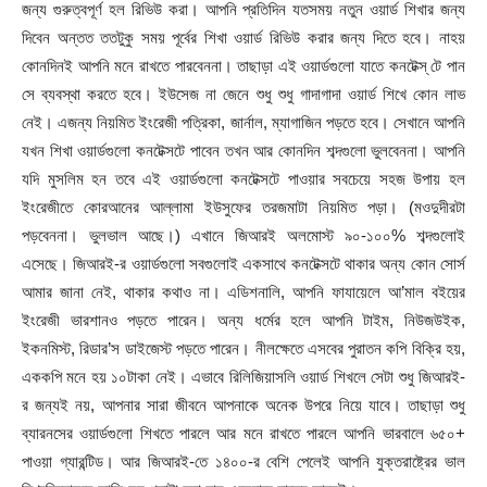
জন্য গুরুত্বপূর্ণ হল রিভিউ করা। আপনি প্রতিদিন যতসময় নতুন ওয়ার্ড শিখার জন্য
দিবেন অন্তত ততটুকু সময় পূর্বের শিখা ওয়ার্ড রিভিউ করার জন্য দিতে হবে। নাহয়
কোনদিনই আপনি মনে রাখতে পারবেননা। তাছাড়া এই ওয়ার্ডগুলো যাতে কনটেক্স্ টে পান
সে ব্যবস্থা করতে হবে। ইউসেজ না জেনে শুধু শুধু গাদাগাদা ওয়ার্ড শিখে কোন লাভ
নেই। এজন্য নিয়মিত ইংরেজী পত্রিকা, জার্নাল, ম্যাগাজিন পড়তে হবে। সেখানে আপনি
যখন শিখা ওয়ার্ডগুলো কনটেক্সটে পাবেন তখন আর কোনদিন শব্দগুলো ভুলবেননা। আপনি
যদি মুসলিম হন তবে এই ওয়ার্ডগুলো কনটেক্সটে পাওয়ার সবচেয়ে সহজ উপায় হল
ইংরেজীতে কোরআনের আল্লামা ইউসুফের তরজমাটা নিয়মিত পড়া। (মওদুদীরটা
পড়বেননা। ভুলভাল আছে।) এখানে জিআরই অলমোস্ট ৯০-১০০% শব্দগুলোই
এসেছে। জিআরই-র ওয়ার্ডগুলো সবগুলোই একসাথে কনটেক্সটে থাকার অন্য কোন সোর্স
আমার জানা নেই, থাকার কথাও না। এডিশনালি, আপনি ফাযায়েলে আ’মাল বইয়ের
ইংরেজী ভারশানও পড়তে পারেন। অন্য ধর্মের হলে আপনি টাইম, নিউজউইক,
ইকনমিস্ট, রিডার’স ডাইজেস্ট পড়তে পারেন। নীলক্ষেতে এসবের পুরাতন কপি বিক্রি হয়,
এককপি মনে হয় ১০টাকা নেই। এভাবে রিলিজিয়াসলি ওয়ার্ড শিখলে সেটা শুধু জিআরই-
র জন্যই নয়, আপনার সারা জীবনে আপনাকে অনেক উপরে নিয়ে যাবে। তাছাড়া শুধু
ব্যারনসের ওয়ার্ডগুলো শিখতে পারলে আর মনে রাখতে পারলে আপনি ভারবালে ৬৫০+
পাওয়া গ্যারন্টিড। আর জিআরই-তে ১৪০০-র বেশি পেলেই আপনি যুক্তরাষ্ট্রের ভাল