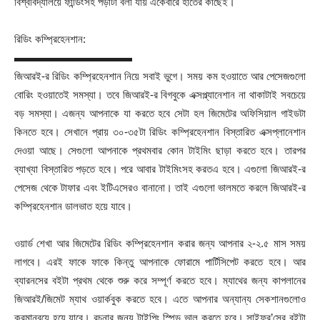
বিশ্ববিদ্যালয়ে ফান্ডিংসহ পড়াটা বলা যায় একেবারে হাতের কাছেই।
রিডিং কম্প্রিহেনশান:
▬▬▬▬▬▬▬▬▬▬▬
জিআরই-র রিডিং কম্প্রিহেনশান নিয়ে সবাই ভুগে। সময় কম হওয়াতে আর পেসেজগুলো
বোরিং হওয়াতেই সমস্যা। তবে জিআরই-র বিগবুকে এক্সপ্ল্যানেশান না থাকাটাই সবচেয়ে
বড় সমস্যা। এজন্য আপনাকে যা করতে হবে সেটা হল জিমেটের অফিসিয়াল গাইডটা
কিনতে হবে। সেখানে প্রায় ৩০-৩৫টা রিডিং কম্প্রিহেনশান বিস্তারিত এক্সপ্লানেশান
দেওয়া আছে। সেগুলো আপনাকে প্রথমবার কোন টাইমিং ছাড়া করতে হবে। তারপর
ব্যাখ্যা বিস্তারিত পড়তে হবে। পরে আবার টাইমিংসহ করতএ হবে। এগুলো জিআরই-র
পেসেজ থেকে টাফার এবং ইটিএসেরও বানানো। তাই এগুলো ভালমতে করলে জিআরই-র
কম্প্রিহেনশান ডালভাত হয়ে যাবে।
ওয়ার্ড শেখা আর জিমেটের রিডিং কম্প্রিহেনশান করার জন্য আপনার ২-২.৫ মাস সময়
লাগবে। এরই ফাকে ফাকে কিন্তু আপনাকে ফোরামে পার্টিসিপেট করতে হবে। আর
ব্যারনসের বইটা প্রথম থেকে শুরু করে সম্পূর্ণ করতে হবে। ম্যাথের জন্য কাপলানের
জিআরই/জিমেট ম্যাথ ওয়ার্কবুক করতে হবে। এতে আপনার অন্যান্য সেকশানগুলোও
ক্রমান্বয়ে হয়ে যাবে। রচনার জন্য টাইপিং স্পিড ভাল করতে হবে। সাইফুর’সের বইটা