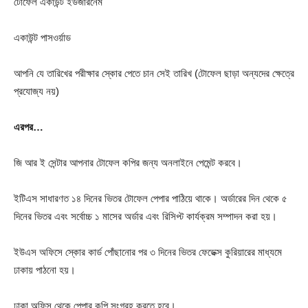
টোফেল একাউন্ট ইউজারনেম
একাউন্ট পাসওর্য়াড
আপনি যে তারিখের পরীক্ষার স্কোর পেতে চান সেই তারিখ (টোফেল ছাড়া অন্যদের ক্ষেত্রে
প্রযোজ্য নয়)
এরপর
…
জি আর ই সেন্টার আপনার টোফেল কপির জন্য অনলাইনে পেমেন্ট করবে।
ইটিএস সাধারণত ১৪ দিনের ভিতর টোফেল পেপার পাঠিয়ে থাকে। অর্ডারের দিন থেকে ৫
দিনের ভিতর এবং সর্বোচ্চ ১ মাসের অর্ডার এবং রিসিপ্ট কার্যক্রম সম্পাদন করা হয়।
ইউএস অফিসে স্কোর কার্ড পোঁছানোর পর ৩ দিনের ভিতর ফেডেক্স কুরিয়ারের মাধ্যমে
ঢাকায় পাঠনো হয়।
ঢাকা অফিস থেকে পেপার কপি সংগ্রহ করতে হবে।