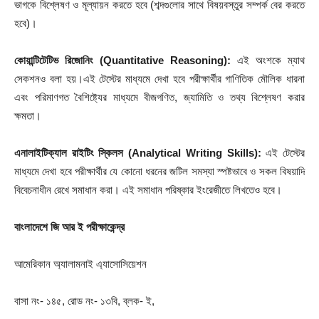
ভাগকে বিশ্লেষণ ও মূল্যায়ন করতে হবে (শব্দগুলোর সাথে বিষয়বস্তুর সম্পর্ক বের করতে
হবে)।
কোয়ান্টিটেটিভ রিজোনিং
(Quantitative Reasoning):
এই অংশকে ম্যাথ
সেকশনও বলা হয়।এই টেস্টের মাধ্যমে দেখা হবে পরীক্ষার্থীর গাণিতিক মৌলিক ধারনা
এবং পরিমাণগত বৈশিষ্ট্যের মাধ্যমে বীজগণিত, জ্যামিতি ও তথ্য বিশ্লেষণ করার
ক্ষমতা।
এনালাইটিক্যাল রাইটিং স্কিলস
(Analytical Writing Skills):
এই টেস্টের
মাধ্যমে দেখা হবে পরীক্ষার্থীর যে কোনো ধরনের জটিল সমস্যা স্পষ্টভাবে ও সকল বিষয়াদি
বিবেচনাধীন রেখে সমাধান করা। এই সমাধান পরিষ্কার ইংরেজীতে লিখতেও হবে।
বাংলাদেশে জি আর ই পরীক্ষাকেন্দ্র
আমেরিকান অ্যালামনাই এ্যাসোসিয়েশন
বাসা নং- ১৪৫, রোড নং- ১৩বি, ব্লক- ই,