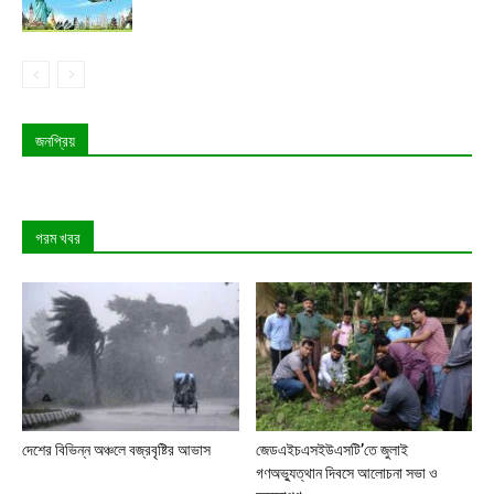
জনপ্রিয়
গরম খবর
দেশের বিভিন্ন অঞ্চলে বজ্রবৃষ্টির আভাস
জেডএইচএসইউএসটি’তে জুলাই
গণঅভ্যুত্থান দিবসে আলোচনা সভা ও