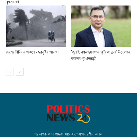
বৃক্ষরোপণ
দেশের বিভিন্ন অঞ্চলে বজ্রবৃষ্টির আভাস
‘জুলাই গণঅভ্যুত্থান স্মৃতি জাদুঘর’ উদ্বোধন
করলেন প্রধানমন্ত্রী
প্রকাশক ও সম্পাদকঃ সালেহ মোহাম্মদ রশীদ অলক