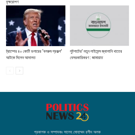
বৃক্ষরোপণ
ট্রাম্পের ৪০ কোটি ডলারের ‘বলরুম প্রকল্প’
লুটপাটের’ নতুন লাইসেন্স জ্বালানি খাতের
আটকে দিলেন আদালত
বেসরকারিকরণ : জামায়াত
প্রকাশক ও সম্পাদকঃ সালেহ মোহাম্মদ রশীদ অলক