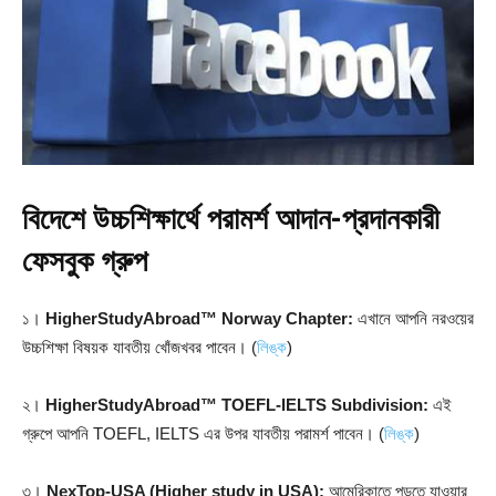
বিদেশে উচ্চশিক্ষার্থে পরামর্শ আদান-প্রদানকারী
ফেসবুক গ্রুপ
১।
HigherStudyAbroad™ Norway Chapter:
এখানে আপনি নরওয়ের
উচ্চশিক্ষা বিষয়ক যাবতীয় খোঁজখবর পাবেন। (
লিঙ্ক
)
২।
HigherStudyAbroad™ TOEFL-IELTS Subdivision:
এই
গ্রুপে আপনি TOEFL, IELTS এর উপর যাবতীয় পরামর্শ পাবেন। (
লিঙ্ক
)
৩।
NexTop-USA (Higher study in USA):
আমেরিকাতে পড়তে যাওয়ার