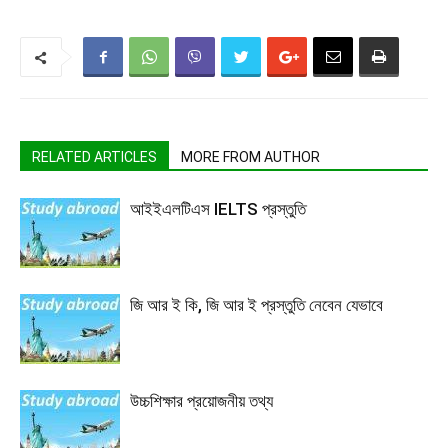
RELATED ARTICLES
MORE FROM AUTHOR
আইইএলটিএস IELTS প্রস্তুতি
জি আর ই কি, জি আর ই প্রস্তুতি নেবেন যেভাবে
উচ্চশিক্ষার প্রয়োজনীয় তথ্য