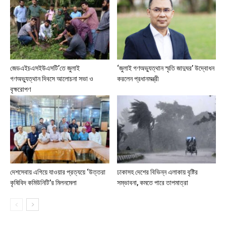
জেডএইচএসইউএসটি’তে জুলাই
‘জুলাই গণঅভ্যুত্থান স্মৃতি জাদুঘর’ উদ্বোধন
গণঅভ্যুত্থান দিবসে আলোচনা সভা ও
করলেন প্রধানমন্ত্রী
বৃক্ষরোপণ
দেশসেবায় এগিয়ে যাওয়ার প্রত্যয়ে ‘উত্তরা
ঢাকাসহ দেশের বিভিন্ন এলাকায় বৃষ্টির
কৃষিবিদ কমিউনিটি’র মিলনমেলা
সম্ভাবনা, কমতে পারে তাপমাত্রা