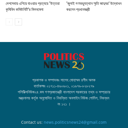
দেশসেবায় এগিয়ে যাওয়ার প্রত্যয়ে ‘উত্তরা
‘জুলাই গণঅভ্যুত্থান স্মৃতি জাদুঘর’ উদ্বোধন
কৃষিবিদ কমিউনিটি’র মিলনমেলা
করলেন প্রধানমন্ত্রী
প্রকাশক ও সম্পাদকঃ সালেহ মোহাম্মদ রশীদ অলক
বার্তাকক্ষঃ ০১৭১১-৪৬০৬০১, ০১৬৭৯-৮২৮২৭৯
পলিটিক্সনিউজ২৪.কম গণপ্রজাতন্ত্রী বাংলাদেশ সরকারের তথ্য ও সম্প্রচার
মন্ত্রনালয় কর্তৃক অনুমোদিত ও নিবন্ধিত অনলাইন নিউজ পোর্টাল, নিবন্ধন
নং ১২১ ।
Contact us:
news.politicsnews24@gmail.com