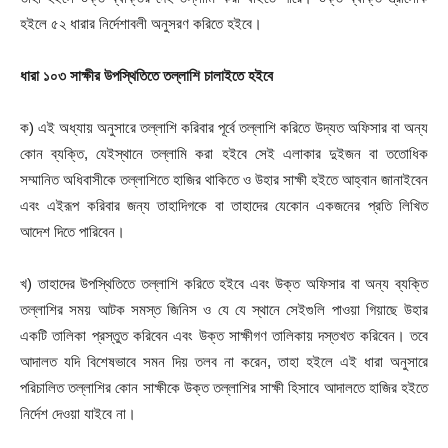
হইলে ৫২ ধারার নির্দেশাবলী অনুসরণ করিতে হইবে।
ধারা
১০৩ সাক্ষীর
উপস্থিতিতে
তল্লাশি
চালাইতে
হইবে
ক) এই অধ্যায় অনুসারে তল্লাশি করিবার পূর্বে তল্লাশি করিতে উদ্যত অফিসার বা অন্য
কোন ব্যক্তি, যেইস্থানে তল্লামি করা হইবে সেই এলাকার দুইজন বা ততোধিক
সম্মানিত অধিবাসীকে তল্লাশিতে হাজির থাকিতে ও উহার সাক্ষী হইতে আহ্বান জানাইবেন
এবং এইরূপ করিবার জন্য তাহাদিগকে বা তাহাদের যেকোন একজনের প্রতি লিখিত
আদেশ দিতে পারিবেন।
খ) তাহাদের উপস্থিতিতে তল্লাশি করিতে হইবে এবং উক্ত অফিসার বা অন্য ব্যক্তি
তল্লাশির সময় আটক সমস্ত জিনিস ও যে যে স্থানে সেইগুলি পাওয়া গিয়াছে উহার
একটি তালিকা প্রস্তুত করিবেন এবং উক্ত সাক্ষীগণ তালিকায় দস্তখত করিবেন। তবে
আদালত যদি বিশেষভাবে সমন দিয় তলব না করেন, তাহা হইলে এই ধারা অনুসারে
পরিচালিত তল্লাশির কোন সাক্ষীকে উক্ত তল্লাশির সাক্ষী হিসাবে আদালতে হাজির হইতে
নির্দেশ দেওয়া যাইবে না।