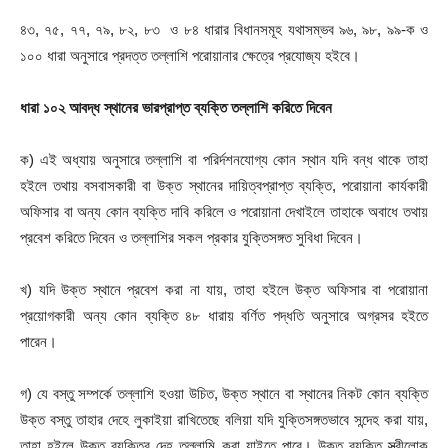
৪৩, ৭৫, ৭৭, ৭৯, ৮২, ৮৩ ও ৮৪ ধারার বিধানসমূহ যথাসম্ভব ৯৬, ৯৮, ৯৯-ক ও
১০০ ধারা অনুসারে প্রদত্ত তল্লাশি পরোয়ানার ক্ষেত্রে প্রযোজ্য হইবে।
ধারা
১০২ আবদ্ধ
স্থানের
ভারপ্রাপ্ত
ব্যক্তি
তল্লাশি
করিতে
দিবেন
ক) এই অধ্যায় অনুসারে তল্লাশি বা পরির্দশনযোগ্য কোন স্থান যদি বন্ধ থাকে তাহা
হইলে তথায় বসবাসকারী বা উক্ত স্থানের দায়িত্বপ্রাপ্ত ব্যক্তি, পরোয়ানা কার্যকারী
অফিসার বা অন্য কোন ব্যক্তি দাবি করিলে ও পরোয়ানা দেখাইলে তাহাকে অবাধে তথায়
প্রবেশ করিতে দিবেন ও তল্লাশির সকল প্রকার যুক্তিসঙ্গত সুবিধা দিবেন।
খ) যদি উক্ত স্থানে প্রবেশ করা না যায়, তাহা হইলে উক্ত অফিসার বা পরোয়ানা
প্রয়োগকারী অন্য কোন ব্যক্তি ৪৮ ধারায় বর্ণিত পদ্ধতি অনুসারে অগ্রসর হইতে
পারেন।
গ) যে বস্তু সম্পর্কে তল্লাশি হওয়া উচিত, উক্ত স্থানে বা স্থানের নিকট কোন ব্যক্তি
উক্ত বস্তু তাহার দেহে লুকাইয়া রাখিতেছে বলিয়া যদি যুক্তিসঙ্গতভাবে সন্দেহ করা যায়,
তাহা হইলে উক্ত ব্যক্তির দেহ তল্লামি করা যাইতে পারে। উক্ত ব্যক্তি স্ত্রীলোক