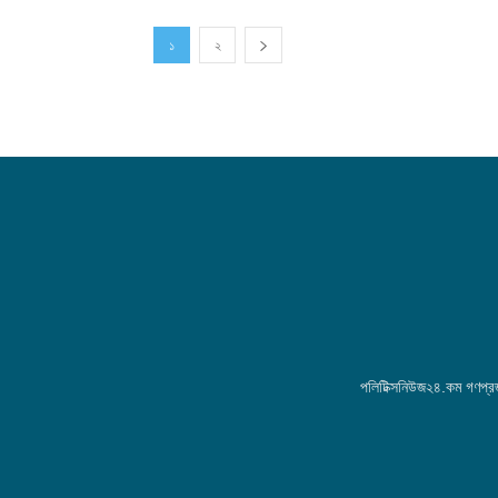
১
২
পলিটিক্সনিউজ২৪.কম গণপ্রজা