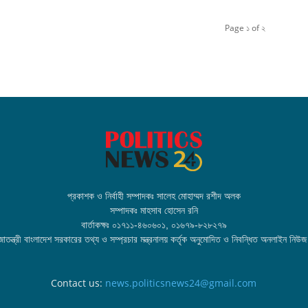
Page ১ of ২
প্রকাশক ও নির্বাহী সম্পাদকঃ সালেহ মোহাম্মদ রশীদ অলক
সম্পাদকঃ মাহসাব হোসেন রনি
বার্তাকক্ষঃ ০১৭১১-৪৬০৬০১, ০১৬৭৯-৮২৮২৭৯
তন্ত্রী বাংলাদেশ সরকারের তথ্য ও সম্প্রচার মন্ত্রনালয় কর্তৃক অনুমোদিত ও নিবন্ধিত অনলাইন নিউজ
Contact us:
news.politicsnews24@gmail.com