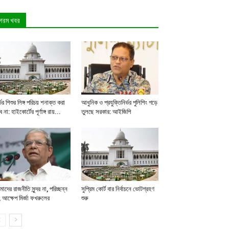
গরম খবর
ভের শিশুর লিঙ্গ পরিচয় শনাক্ত করা
আধুনিক ও প্রযুক্তিনির্ভর পুলিশিং গড়ে
ে না: হাইকোর্টের পূর্ণাঙ্গ রায়...
তুলছে সরকার: আইজিপি
াদের রাজনীতি সুন্দর না, পরিচ্ছন্ন
সুপ্রিম কোর্ট বার নির্বাচনে ভোটগ্রহণ
, আক্ষেপ মির্জা ফখরুলের
শুরু