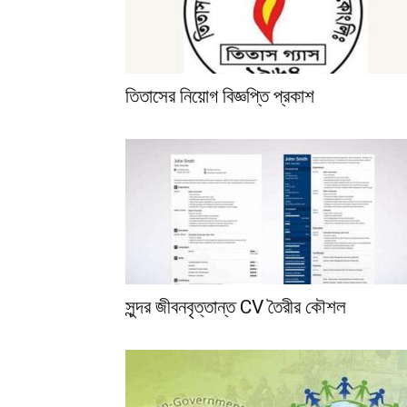
তিতাসের নিয়োগ বিজ্ঞপ্তি প্রকাশ
সুন্দর জীবনবৃত্তান্ত CV তৈরীর কৌশল