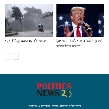
দেশের বিভিন্ন অঞ্চলে বজ্রবৃষ্টির আভাস
ট্রাম্পের ৪০ কোটি ডলারের ‘বলরুম প্রকল্প’
আটকে দিলেন আদালত
প্রকাশক ও সম্পাদকঃ সালেহ মোহাম্মদ রশীদ অলক